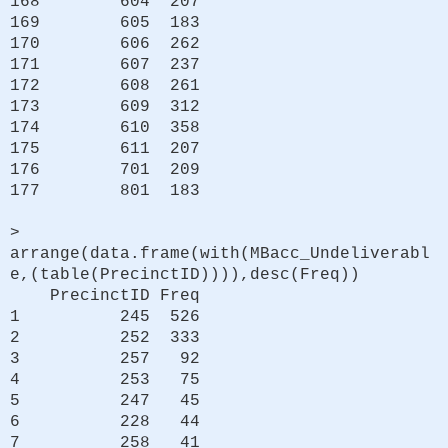
168 604 207
169 605 183
170 606 262
171 607 237
172 608 261
173 609 312
174 610 358
175 611 207
176 701 209
177 801 183
>
arrange(data.frame(with(MBacc_Undeliverabl
e,(table(PrecinctID)))),desc(Freq))
PrecinctID Freq
1 245 526
2 252 333
3 257 92
4 253 75
5 247 45
6 228 44
7 258 41