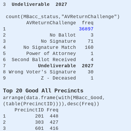
3
Undeliverable 2027
count(MBacc_status,"AVReturnChallenge")
AVReturnChallenge freq
1
36897
2 No Ballot 3
3 No Signature 71
4 No Signature Match 160
5 Power of Attorney 1
6 Second Ballot Received 4
7
Undeliverable 2027
8 Wrong Voter's Signature 30
9 Z - Deceased 1
Top 20 Good All Precincts
arrange(data.frame(with(MBacc_Good,
(table(PrecinctID)))),desc(Freq))
PrecinctID Freq
1 201 448
2 303 427
3 601 416