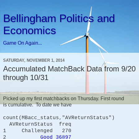
Bellingham Politics and
Economics
Game On Again...
SATURDAY, NOVEMBER 1, 2014
Accumulated MatchBack Data from 9/20
through 10/31
Picked up my first matchbacks on Thursday. First round
is cumulative. To date we have
count(MBacc_status,"AVReturnStatus")
AVReturnStatus freq
1 Challenged 270
2
Good 36897