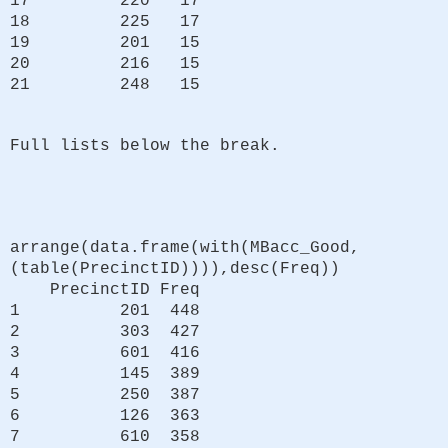
17 220 17
18 225 17
19 201 15
20 216 15
21 248 15
Full lists below the break.
arrange(data.frame(with(MBacc_Good,
(table(PrecinctID)))),desc(Freq))
PrecinctID Freq
1 201 448
2 303 427
3 601 416
4 145 389
5 250 387
6 126 363
7 610 358